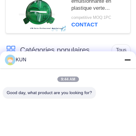
émulsionnante en
plastique verte
d'atmosphère pour le
competitive MOQ:1PC
lecteur de cartes de la
CONTACT
NCR 6625 4450709460
en stock
Catégories populaires
Tous
KUN
pièces de machine
Pièces d'atmosphère
d'atmosphère
de NCR
9:44 AM
Good day, what product are you looking for?
Pièces d'atmosphère
Pièces d'atmosphère
de Diebold
de Wincor Nixdorf
Pièces de
Pièces d'atmosphère
distributeurs
de NMD
automatiques Hitachi