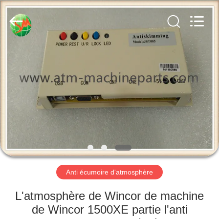
2025
GSM
International
Trade
Co.,Ltd..
All
Rights
Reserved.
MAISON
PRODUITS
AU
SUJET
DE
NOUS
Anti écumoire d'atmosphère
VISITE
L'atmosphère de Wincor de machine
D'USINE
de Wincor 1500XE partie l'anti