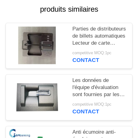
PLAN
produits similaires
DU
SITE
Parties de distributeurs
de billets automatiques
PRIVACY
Lecteur de carte
motorisé MT188
POLICY
competitive MOQ:1pc
CONTACT
Les données de
l'équipe d'évaluation
sont fournies par les
autorités compétentes.
competitive MOQ:1pc
CONTACT
Anti écumoire anti-