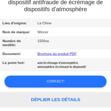
dispositif antifraude de écrémage de
dispositifs d'atmosphère
CONTRÔLE
DE
Lieu d'origine:
La Chine
QUALITÉ
Nom de marque:
Wincor
CONTACTEZ-
Numéro de
1500xe
modèle:
NOUS
Document:
Brochure du produit PDF
Le point fort:
,
anti écrémage d'atmosphère
NOUVELLES
atmosphère écrémant le dispositif
DEMANDEZ
CONTACT!
UNE
CITATION
DÉPLIER LES DÉTAILS