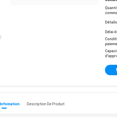
Quanti
comma
Détail
Délai d
Condit
paieme
Capaci
d'appr
 Infomation
Description De Produit