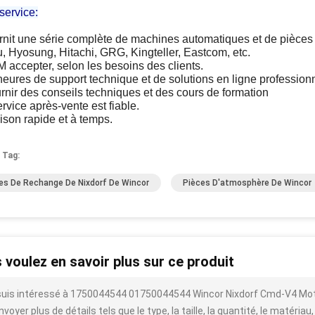
service:
ournit une série complète de machines automatiques et de pièc
u, Hyosung, Hitachi, GRG, Kingteller, Eastcom, etc.
 accepter, selon les besoins des clients.
heures de support technique et de solutions en ligne professionn
rnir des conseils techniques et des cours de formation
rvice après-vente est fiable.
ison rapide et à temps.
 Tag:
es De Rechange De Nixdorf De Wincor
Pièces D'atmosphère De Wincor
 voulez en savoir plus sur ce produit
suis intéressé à 1750044544 01750044544 Wincor Nixdorf Cmd-V4 Mo
voyer plus de détails tels que le type, la taille, la quantité, le matériau,