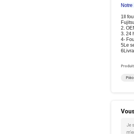
Notre 
1Il f
Fujits
2. OEM
3. 24 
4- Fou
5Le se
6Livra
Produit
Pièc
Vous
Je 
m'en