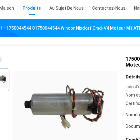
Maison
Produits
Au Sujet De Nous
Contactez-Nous
No
rf
1750044544 01750044544 Wincor Nixdorf Cmd-V4 Moteur M1 AT
17500
Moteu
Détails
Lieu d'o
Nom de
Certifi
Numéro
Docum
Condit