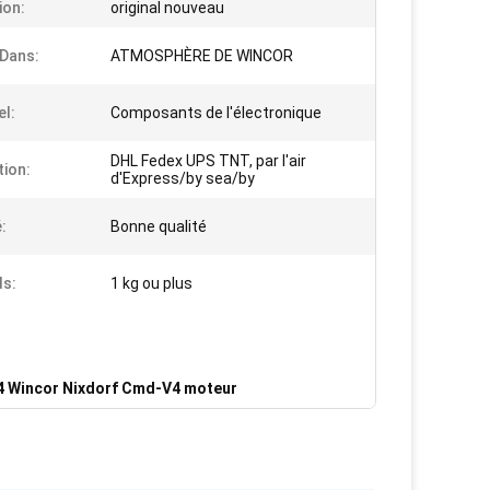
ion:
original nouveau
 Dans:
ATMOSPHÈRE DE WINCOR
el:
Composants de l'électronique
DHL Fedex UPS TNT, par l'air
tion:
d'Express/by sea/by
:
Bonne qualité
ds:
1 kg ou plus
 Wincor Nixdorf Cmd-V4 moteur