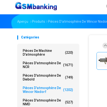
Aperçu
Produits
Pièces D'atmosphère De Wincor Nixdo
Catégories
Pièces De Machine
(220)
D'atmosphère
Pièces D'atmosphère De
(1671)
NCR
Pièces D'atmosphère De
(749)
Diebold
Pièces D'atmosphère De
(1202)
Wincor Nixdorf
Pièces D'atmosphère De
(527)
NMD