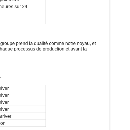
heures sur 24
e groupe prend la qualité comme notre noyau, et
 chaque processus de production et avant la
.
river
river
river
river
rriver
ion