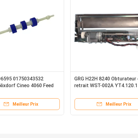
01750231462 Wincor Nixdorf
01750212682
Cineo C4040 Transfer Unit Safe 2
RM3 Reel St
Crs ATS ATM Machine Parts
Diebold Nix
Meilleur Prix