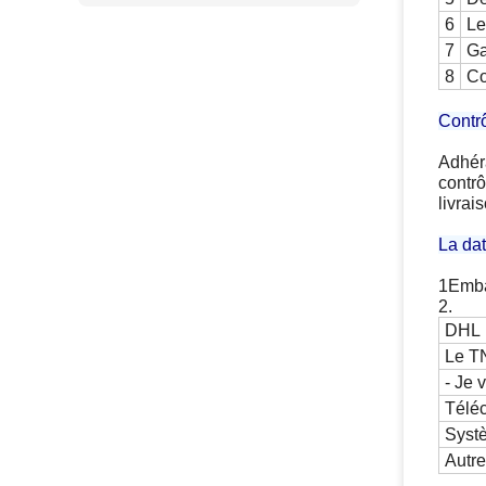
6
Le
7
Ga
8
Co
Contrô
Adhéra
contrô
livrai
La dat
1Emba
2.
DHL
Le T
- Je 
Télé
Syst
Autr