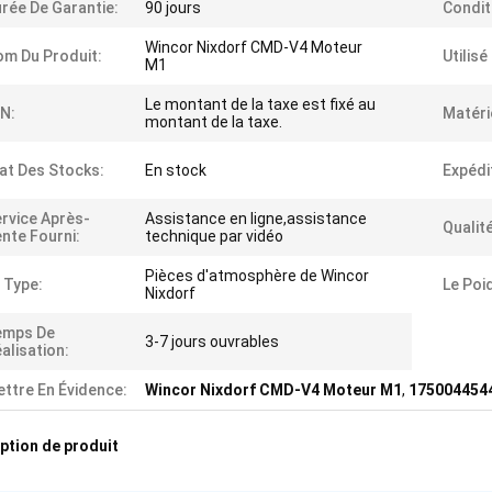
rée De Garantie:
90 jours
Condit
Wincor Nixdorf CMD-V4 Moteur
m Du Produit:
Utilisé
M1
Le montant de la taxe est fixé au
N:
Matéri
montant de la taxe.
at Des Stocks:
En stock
Expédi
rvice Après-
Assistance en ligne,assistance
Qualité
nte Fourni:
technique par vidéo
Pièces d'atmosphère de Wincor
 Type:
Le Poi
Nixdorf
emps De
3-7 jours ouvrables
alisation:
ttre En Évidence:
Wincor Nixdorf CMD-V4 Moteur M1
,
1750044544
ption de produit