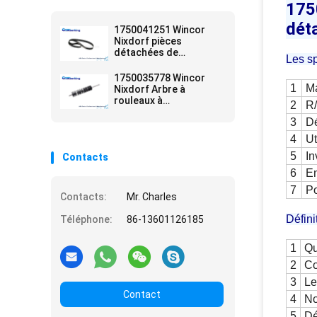
175
dét
1750041251 Wincor
Nixdorf pièces
détachées de
Les sp
distributeurs
automatiques
1750035778 Wincor
1
M
Nixdorf Arbre à
rouleaux à
2
R
entraînement Assy
3
Dé
01750035778 pièces de
rechange
4
Ut
5
In
Contacts
6
Em
7
Po
Contacts:
Mr. Charles
Défini
Téléphone:
86-13601126185
1
Qu
2
Co
3
Le
Contact
4
No
5
Dé