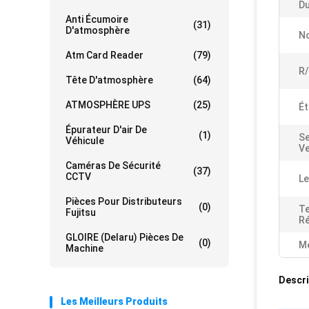
Du
Anti Écumoire
(31)
D'atmosphère
No
Atm Card Reader
(79)
R/
Tête D'atmosphère
(64)
ATMOSPHÈRE UPS
(25)
Ét
Épurateur D'air De
(1)
Se
Véhicule
Ve
Caméras De Sécurité
(37)
CCTV
Le
Pièces Pour Distributeurs
(0)
T
Fujitsu
Ré
GLOIRE (Delaru) Pièces De
(0)
Me
Machine
Descri
Les Meilleurs Produits