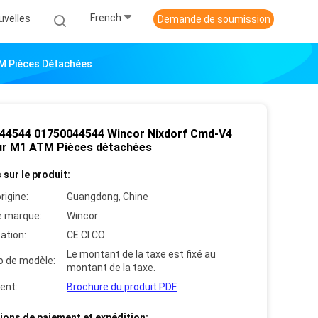
French
uvelles
Demande de soumission
M Pièces Détachées
44544 01750044544 Wincor Nixdorf Cmd-V4
r M1 ATM Pièces détachées
 sur le produit:
rigine:
Guangdong, Chine
 marque:
Wincor
cation:
CE CI CO
Le montant de la taxe est fixé au
 de modèle:
montant de la taxe.
ent:
Brochure du produit PDF
ions de paiement et expédition: