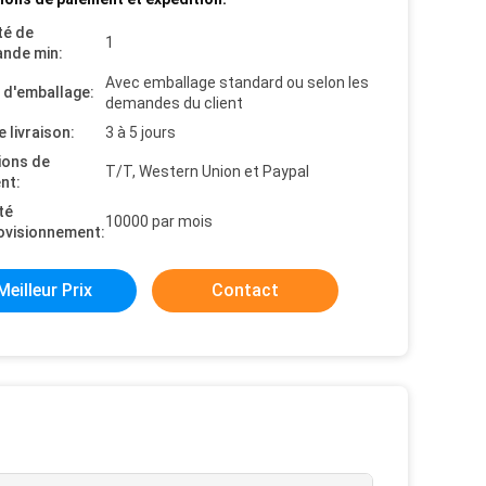
té de
1
nde min:
Avec emballage standard ou selon les
s d'emballage:
demandes du client
e livraison:
3 à 5 jours
ions de
T/T, Western Union et Paypal
nt:
té
10000 par mois
ovisionnement:
Meilleur Prix
Contact