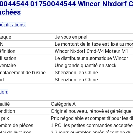
0044544 01750044544 Wincor Nixdorf 
achées
écifications:
Je vous en prie!
arque
Le montant de la taxe est fixé au mon
/N
Wincor Nixdorf Cmd-V4 Moteur M1
finition
ilisation
Le distributeur automatique Wincor
ventaire
Une grande quantité en stock
placement de l'usine
Shenzhen, en Chine
rt
Shenzhen, en Chine
tion:
alité
Catégorie A
ndition
Original nouveau, rénové et générique
 prix
Prix négociable et compétitif pour les d
mbre de pièces
1 PC, les petites commandes acceptée
lai de livraison
3-7 jours ouvrables après réception du