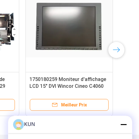
 Wincor Cineo C4060
01750306595 01750343532
orage Box CRS Cpt
Wincor Nixdorf Cineo 4060 Feed
dorf CS4060
Roller Shaft Blue 1750239538
01750239538 1750306595
Meilleur Prix
Meilleur Prix
KUN