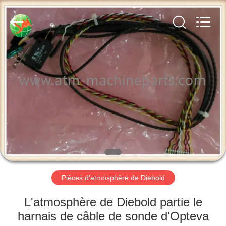
2026
GSM
International
Trade
Co.,Ltd..
All
Rights
Reserved.
MAISON
PRODUITS
AU
SUJET
DE
NOUS
Pièces d'atmosphère de Diebold
VISITE
L'atmosphère de Diebold partie le
D'USINE
harnais de câble de sonde d'Opteva