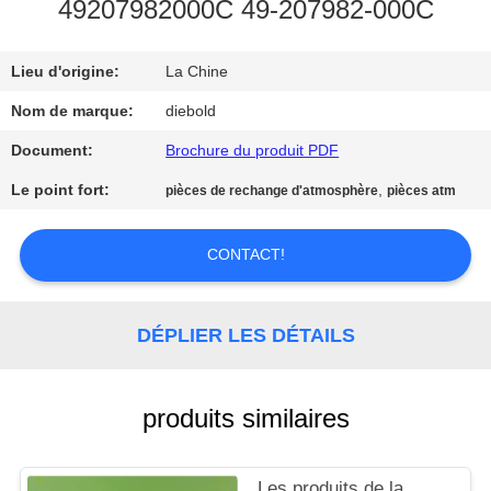
49207982000C 49-207982-000C
CONTRÔLE
Lieu d'origine:
La Chine
DE
QUALITÉ
Nom de marque:
diebold
Document:
Brochure du produit PDF
CONTACTEZ-
Le point fort:
,
pièces de rechange d'atmosphère
pièces atm
NOUS
CONTACT!
NOUVELLES
DÉPLIER LES DÉTAILS
DEMANDEZ
UNE
produits similaires
CITATION
Les produits de la