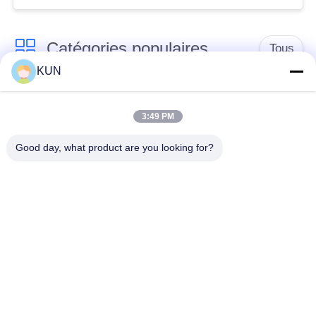
Catégories populaires
Tous
KUN
pièces de machine
Pièces d'atmosphère
d'atmosphère
de NCR
3:49 PM
Good day, what product are you looking for?
Pièces d'atmosphère
Pièces d'atmosphère
de Diebold
de Wincor Nixdorf
Pièces de
Pièces d'atmosphère
distributeurs
de NMD
automatiques Hitachi
Pièces d'atmosphère
Pièces d'atmosphère
de Hyosung
de Fujitsu