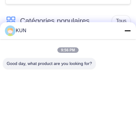
Catégories populaires
Tous
KUN
pièces de machine
Pièces d'atmosphère
d'atmosphère
de NCR
9:56 PM
Good day, what product are you looking for?
Pièces d'atmosphère
Pièces d'atmosphère
de Diebold
de Wincor Nixdorf
Pièces de
Pièces d'atmosphère
distributeurs
de NMD
automatiques Hitachi
Pièces d'atmosphère
Pièces d'atmosphère
de Hyosung
de Fujitsu