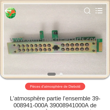
2026
GSM
International
Trade
Co.,Ltd..
All
Rights
Reserved.
MAISON
PRODUITS
AU
SUJET
DE
NOUS
Pièces d'atmosphère de Diebold
VISITE
L'atmosphère partie l'ensemble 39-
D'USINE
008941-000A 39008941000A de