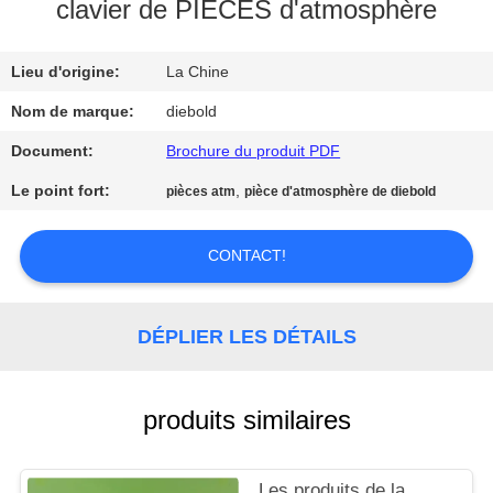
clavier de PIÈCES d'atmosphère
CONTRÔLE
Lieu d'origine:
La Chine
DE
QUALITÉ
Nom de marque:
diebold
Document:
Brochure du produit PDF
CONTACTEZ-
Le point fort:
,
pièces atm
pièce d'atmosphère de diebold
NOUS
CONTACT!
NOUVELLES
DÉPLIER LES DÉTAILS
DEMANDEZ
UNE
produits similaires
CITATION
Les produits de la