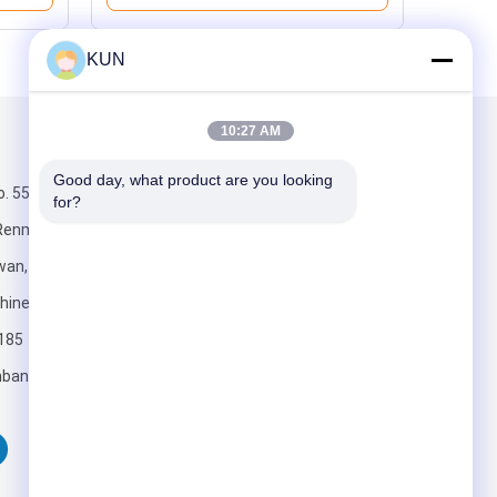
KUN
10:27 AM
Mail nous
Good day, what product are you looking 
o. 555, route
for?
Renmin,
wan,
hine
185
Envoyez
bankinggroup.com