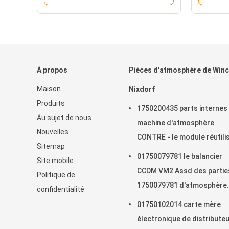
qualité supérieure.
À propos
Pièces d'atmosphère de Win
Maison
Nixdorf
Produits
1750200435 parts internes
Au sujet de nous
machine d'atmosphère
Nouvelles
CONTRE - le module réutili
Sitemap
pour Cineo 4060
01750079781 le balancier
Site mobile
CCDM VM2 Assd des partie
Politique de
1750079781 d'atmosphère
confidentialité
Wincor Nixdorf ont en stoc
01750102014 carte mère
électronique de distribute