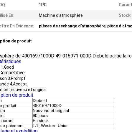
OQ:
1PC
Garant
ilisé En:
Machine d'atmosphère
Stock:
ttre En Évidence:
pièces de rechange d'atmosphère
,
pièce d'atm
ption de produit
osphère de 49016971000D 49-016971-000D Diebold partie la r
éristiques
é 1.Good
.Competitive.
aison 3.Prompt
nde 4.Accept.
tion : nouveau et original
ption de produit
e
Diebold
 produit
49016971000D
ion
Nouveau et original
ie
90 jours
 courant
En stock
 de paiement
T/T, Western Union
lage et expédition