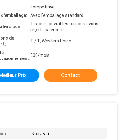
competitive
s d'emballage:
Avec l'emballage standard
1-5 jours ouvrables où nous avons
e livraison:
reçu le paiement
ions de
T / T, Western Union
nt:
té
500/mois
ovisionnement:
Meilleur Prix
Contact
ion:
Nouveau