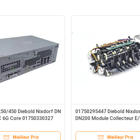
439 Diebold Nixdorf SDU
49267160000A 49-267160-
 distribution et d'empilage
Diebold Nixdorf Opteva 2.0 
6A DN200/250/450
Sensor Line Groupe de pièce
uteur automatique de
plateforme de GAB
Meilleur Prix
Meilleur Prix