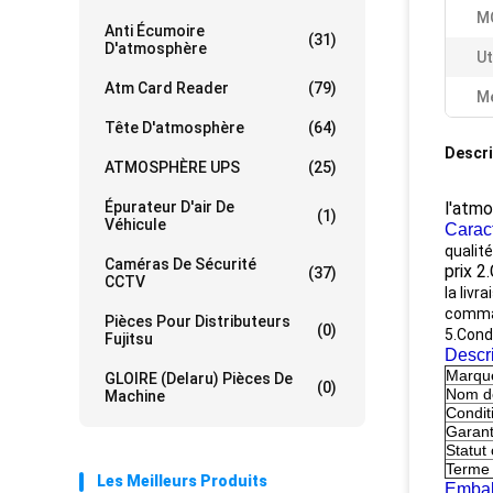
M
Anti Écumoire
(31)
D'atmosphère
Ut
Atm Card Reader
(79)
Me
Tête D'atmosphère
(64)
Descri
ATMOSPHÈRE UPS
(25)
Épurateur D'air De
l'atm
(1)
Véhicule
Caract
qualit
Caméras De Sécurité
prix 2
(37)
CCTV
la livr
comma
Pièces Pour Distributeurs
(0)
5.Condi
Fujitsu
Descri
Marqu
GLOIRE (Delaru) Pièces De
(0)
Nom de
Machine
Condit
Garant
Statut
Terme
Les Meilleurs Produits
Embal