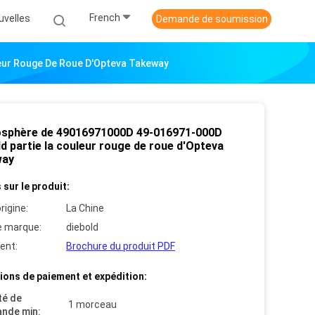
French
uvelles
Demande de soumission
eur Rouge De Roue D'Opteva Takeway
osphère de 49016971000D 49-016971-000D
d partie la couleur rouge de roue d'Opteva
way
 sur le produit:
rigine:
La Chine
 marque:
diebold
ent:
Brochure du produit PDF
ions de paiement et expédition:
té de
1 morceau
nde min: