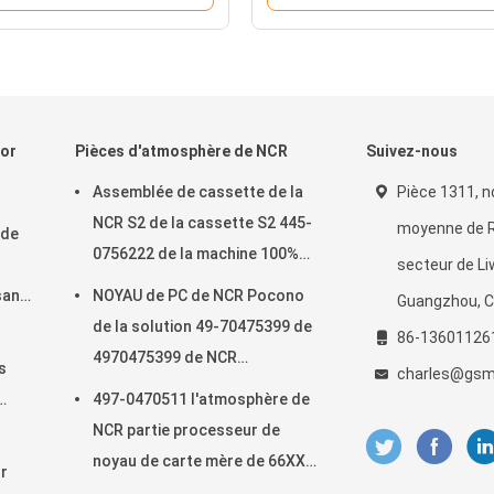
cor
Pièces d'atmosphère de NCR
Suivez-nous
Assemblée de cassette de la
Pièce 1311, n
NCR S2 de la cassette S2 445-
moyenne de 
 de
0756222 de la machine 100%
secteur de Li
d'atmosphère de NCR nouvelle
sant
NOYAU de PC de NCR Pocono
Guangzhou, C
445-0756222
de la solution 49-70475399 de
86-13601126
4970475399 de NCR
s
charles@gsm
d'atmosphère de pièces
497-0470511 l'atmosphère de
d'atmosphère atmosphères de
k
NCR partie processeur de
kiosque
noyau de carte mère de 66XX
ur
Pocono le double