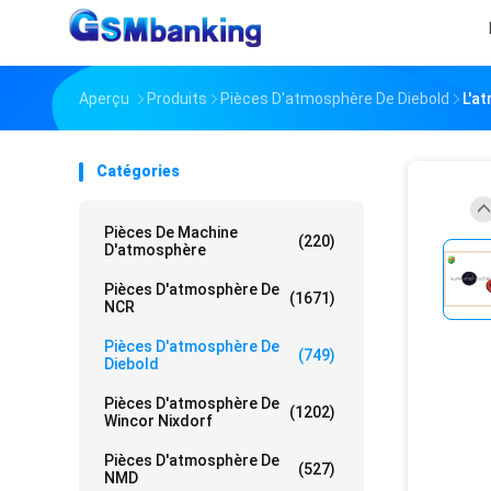
Aperçu
Produits
Pièces D'atmosphère De Diebold
L'a
Catégories
Pièces De Machine
(220)
D'atmosphère
Pièces D'atmosphère De
(1671)
NCR
Pièces D'atmosphère De
(749)
Diebold
Pièces D'atmosphère De
(1202)
Wincor Nixdorf
Pièces D'atmosphère De
(527)
NMD