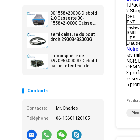
1.Pack
2.Ship
00155842000C Diebold
DHL
2.0 Cassette 00-
TNT
155842-000C Caisse de
Fedex
dépôt pièces
SME
détachées
semi ceinture du bout
UPS
droit 29008482000G
D'autr
Notre 
les mi
l'atmosphère de
NCR, 
49209540000D Diebold
partie le lecteur de
OEM 2.
cartes de diebold
3.prof
d'aprts d'atmosphère
le ser
de machine
5.prom
d'atmosphère
Contacts
Produit
Contacts:
Mr. Charles
Pièc
Téléphone:
86-13601126185