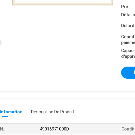
Prix:
Détail
Délai d
Condit
paieme
Capaci
d'appr
 Infomation
Description De Produit
N.:
49016971000D
Condit