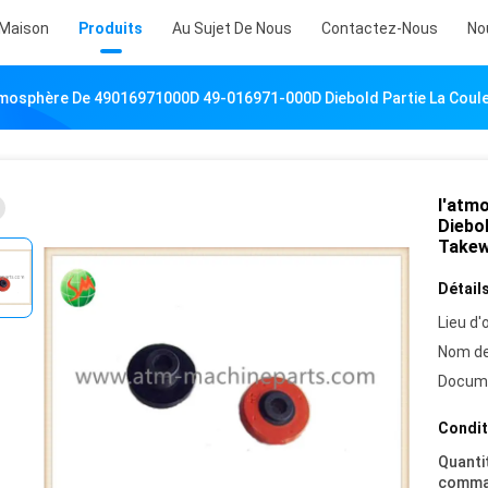
Maison
Produits
Au Sujet De Nous
Contactez-Nous
No
tmosphère De 49016971000D 49-016971-000D Diebold Partie La Coul
l'atm
Diebol
Take
Détails
Lieu d'o
Nom de
Docum
Condit
Quanti
comma