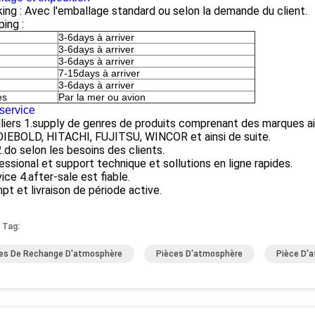
ing : Avec l'emballage standard ou selon la demande du client.
ping :
3-6days à arriver
3-6days à arriver
3-6days à arriver
7-15days à arriver
3-6days à arriver
es
Par la mer ou avion
service
lliers 1.supply de genres de produits comprenant des marques 
DIEBOLD, HITACHI, FUJITSU, WINCOR et ainsi de suite.
do selon les besoins des clients.
essional et support technique et sollutions en ligne rapides.
vice 4.after-sale est fiable.
pt et livraison de période active.
 Tag:
es De Rechange D'atmosphère
Pièces D'atmosphère
Pièce D'