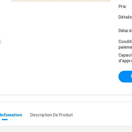
Prix:
Détail
Délai d
Condit
paieme
Capaci
d'appr
 Infomation
Description De Produit