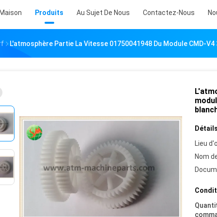
Maison
Produits
Au Sujet De Nous
Contactez-Nous
No
rf
L'atmosphère Partie La Vitesse 01750041948 Du Module CMD-V4 3
L'atm
modul
blanch
Détails
Lieu d'o
Nom de
Docum
Condit
Quanti
comma