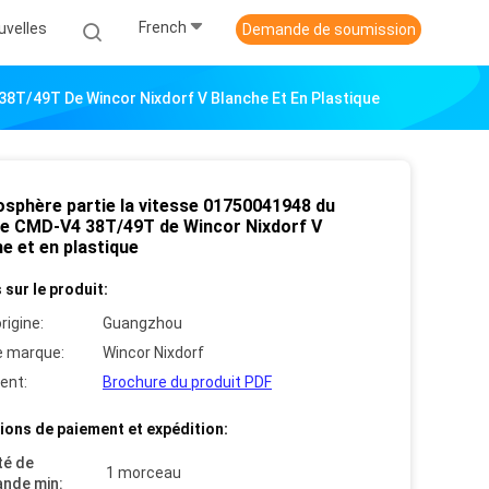
French
uvelles
Demande de soumission
8T/49T De Wincor Nixdorf V Blanche Et En Plastique
osphère partie la vitesse 01750041948 du
e CMD-V4 38T/49T de Wincor Nixdorf V
e et en plastique
 sur le produit:
rigine:
Guangzhou
 marque:
Wincor Nixdorf
ent:
Brochure du produit PDF
ions de paiement et expédition:
té de
1 morceau
nde min: