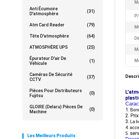
M
Anti Écumoire
(31)
D'atmosphère
P/
Atm Card Reader
(79)
M
Tête D'atmosphère
(64)
Dé
ATMOSPHÈRE UPS
(25)
Ma
Épurateur D'air De
Me
(1)
Véhicule
Caméras De Sécurité
Descri
(37)
CCTV
Pièces Pour Distributeurs
L'atm
(0)
Fujitsu
plast
Caract
GLOIRE (Delaru) Pièces De
(0)
1.
Bonn
Machine
2. Pri
3.
La l
4. acc
serv
5.
Les Meilleurs Produits