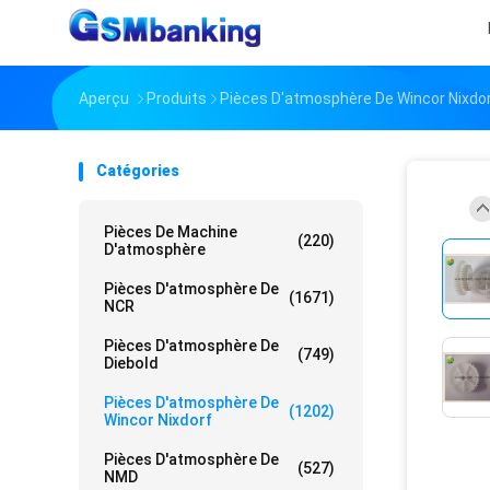
Aperçu
Produits
Pièces D'atmosphère De Wincor Nixdo
Catégories
Pièces De Machine
(220)
D'atmosphère
Pièces D'atmosphère De
(1671)
NCR
Pièces D'atmosphère De
(749)
Diebold
Pièces D'atmosphère De
(1202)
Wincor Nixdorf
Pièces D'atmosphère De
(527)
NMD