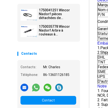
Descri
Marq
Nom d
1750041251 Wincor
Nixdorf pièces
P/N
détachées de
Condi
distributeurs
automatiques
1750035778 Wincor
Garan
Nixdorf Arbre à
Statu
rouleaux à
entraînement Assy
Terme
01750035778 pièces de
Embal
rechange
1.Pack
2.Ship
Contacts
DHL
TNT
Fede
Contacts:
Mr. Charles
SME
Téléphone:
86-13601126185
UPS
D'aut
Notre 
1. Fo
NCR, 
2. Fai
Contact
3. Sup