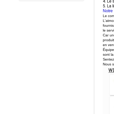
4. Le 
5. La 
Notre 
Le com
L'atmo
fourni
le serv
Car un
produi
en vent
Équipe
sont la
Sentez
Nous s