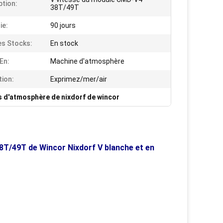
ption:
38T/49T
ie:
90 jours
es Stocks:
En stock
 En:
Machine d'atmosphère
tion:
Exprimez/mer/air
s d'atmosphère de nixdorf de wincor
8T/49T de Wincor Nixdorf V blanche et en