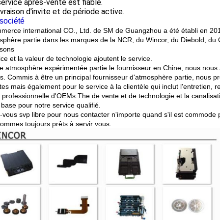
service après-vente est fiable.
livraison d'invite et de période active.
société
merce international CO., Ltd. de SM de Guangzhou a été établi en 201
sphère partie dans les marques de la NCR, du Wincor, du Diebold, du G
ssons
ice et la valeur de technologie ajoutent le service.
e atmosphère expérimentée partie le fournisseur en Chine, nous nous a
ts. Commis à être un principal fournisseur d'atmosphère partie, nous p
es mais également pour le service à la clientèle qui inclut l'entretien, 
 professionnelle d'OEMs.The de vente et de technologie et la canalisa
 base pour notre service qualifié.
-vous svp libre pour nous contacter n'importe quand s'il est commode 
.
ommes toujours prêts à servir vous