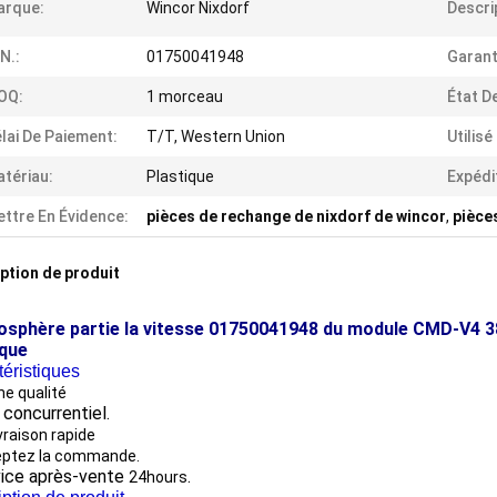
arque:
Wincor Nixdorf
Descri
N.:
01750041948
Garant
OQ:
1 morceau
État D
lai De Paiement:
T/T, Western Union
Utilisé
tériau:
Plastique
Expédi
ttre En Évidence:
pièces de rechange de nixdorf de wincor
,
pièce
ption de produit
osphère partie la vitesse 01750041948 du module CMD-V4 3
ique
éristiques
e qualité
x concurrentiel.
ivraison rapide
eptez la commande.
ice après-vente
.
24hours