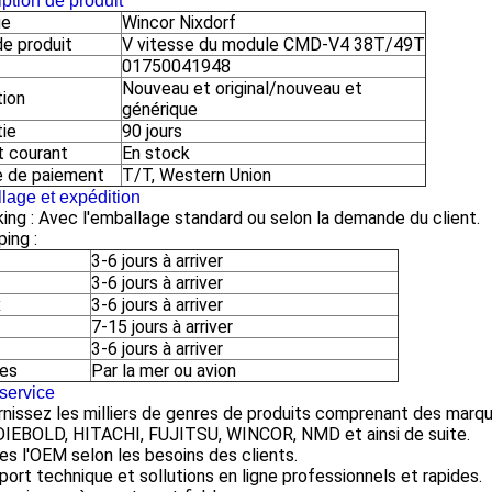
ption de produit
ue
Wincor Nixdorf
e produit
V vitesse du module CMD-V4 38T/49T
01750041948
Nouveau et original/nouveau et
tion
générique
tie
90 jours
t courant
En stock
 de paiement
T/T, Western Union
lage et expédition
ing : Avec l'emballage standard ou selon la demande du client.
ping :
3-6 jours à arriver
3-6 jours à arriver
x
3-6 jours à arriver
7-15 jours à arriver
3-6 jours à arriver
res
Par la mer ou avion
service
urnissez les milliers de genres de produits comprenant des ma
DIEBOLD, HITACHI, FUJITSU, WINCOR, NMD et ainsi de suite.
tes l'OEM selon les besoins des clients.
port technique et sollutions en ligne professionnels et rapides.