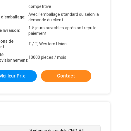
competitive
Avec l'emballage standard ou selon la
s d'emballage:
demande du client
1-5 jours ouvrables après ont reçu le
e livraison:
paiement
ions de
T / T, Western Union
nt:
té
10000 pièces / mois
ovisionnement:
Meilleur Prix
Contact
V vitesse du module CMD-V4