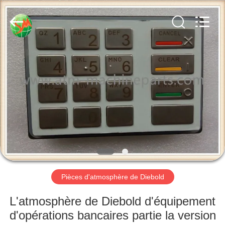
2026
GSM
International
Trade
Co.,Ltd..
All
Rights
Reserved.
MAISON
PRODUITS
AU
SUJET
DE
NOUS
Pièces d'atmosphère de Diebold
VISITE
L'atmosphère de Diebold d'équipement
D'USINE
d'opérations bancaires partie la version