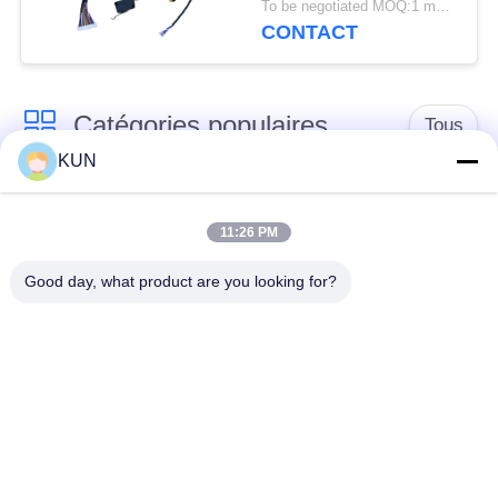
To be negotiated MOQ:1 morceau
Groupe de pièces de
CONTACT
plateforme de GAB
Catégories populaires
Tous
KUN
pièces de machine
Pièces d'atmosphère
d'atmosphère
de NCR
11:26 PM
Good day, what product are you looking for?
Pièces d'atmosphère
Pièces d'atmosphère
de Diebold
de Wincor Nixdorf
Pièces de
Pièces d'atmosphère
distributeurs
de NMD
automatiques Hitachi