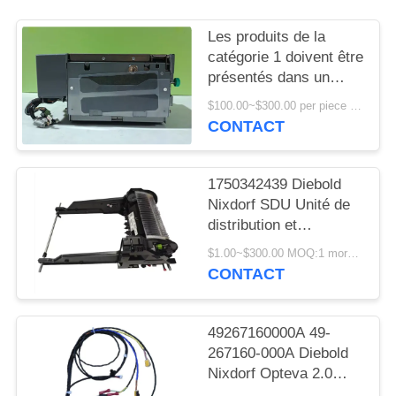
PLAN
DU
Les produits de la
catégorie 1 doivent être
SITE
présentés dans un
emballage de qualité
$100.00~$300.00 per piece MOQ:1
PRIVACY
supérieure, à
CONTACT
l'exclusion des produits
POLICY
de la catégorie 1 qui ne
sont pas de qualité
1750342439 Diebold
supérieure.
Nixdorf SDU Unité de
distribution et
d'empilage FL RL V6A
$1.00~$300.00 MOQ:1 morceau
DN200/250/450
CONTACT
Distributeur
automatique de billets
49267160000A 49-
267160-000A Diebold
Nixdorf Opteva 2.0
AFD Sensor Line