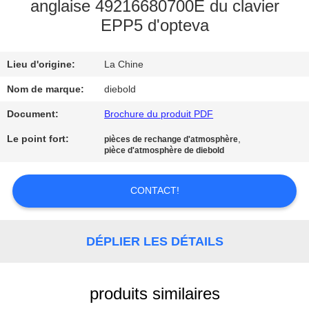
anglaise 49216680700E du clavier
EPP5 d'opteva
CONTRÔLE
DE
Lieu d'origine:
La Chine
QUALITÉ
Nom de marque:
diebold
CONTACTEZ-
Document:
Brochure du produit PDF
NOUS
Le point fort:
,
pièces de rechange d'atmosphère
pièce d'atmosphère de diebold
NOUVELLES
CONTACT!
DEMANDEZ
DÉPLIER LES DÉTAILS
UNE
CITATION
produits similaires