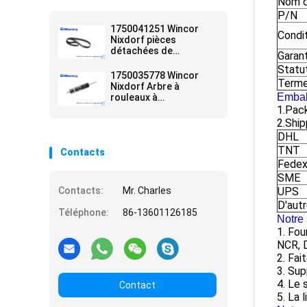
Nom d
P/N
1750041251 Wincor
Condi
Nixdorf pièces
détachées de
Garan
distributeurs
Statu
automatiques
1750035778 Wincor
Terme
Nixdorf Arbre à
Embal
rouleaux à
entraînement Assy
1.Pack
01750035778 pièces de
2.Ship
rechange
DHL
TNT
Contacts
Fede
SME
Contacts:
Mr. Charles
UPS
D'aut
Téléphone:
86-13601126185
Notre 
1. Fo
NCR, 
2. Fai
3. Sup
4. Le 
Contact
5. La 