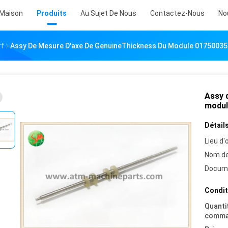
Maison
Produits
Au Sujet De Nous
Contactez-Nous
No
rf
Assy De Mesure D'axe De GenuineThickness Du Module 01750035
Assy 
modul
Détails
Lieu d'o
Nom de
Docum
Condit
Quanti
comma