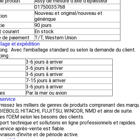
e produit
Assy de mesure d'axe d'épaisseur
01750035768
Nouveau et original/nouveau et
tion
générique
tie
90 jours
t courant
En stock
 de paiement
T/T, Western Union
lage et expédition
ing : Avec l'emballage standard ou selon la demande du client.
ping :
3-6 jours à arriver
3-6 jours à arriver
x
3-6 jours à arriver
7-15 jours à arriver
3-6 jours à arriver
res
Par la mer ou avion
service
urnissez les milliers de genres de produits comprenant des ma
DIEBOLD, HITACHI, FUJITSU, WINCOR, NMD et ainsi de suite.
tes l'OEM selon les besoins des clients.
port technique et sollutions en ligne professionnels et rapides.
service après-vente est fiable.
livraison d'invite et de période active.