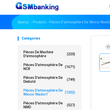
Aperçu
Produits
Pièces D'atmosphère De Wincor Nixdo
Catégories
Pièces De Machine
(220)
D'atmosphère
Pièces D'atmosphère De
(1671)
NCR
Pièces D'atmosphère De
(749)
Diebold
Pièces D'atmosphère De
(1202)
Wincor Nixdorf
Pièces D'atmosphère De
(527)
NMD