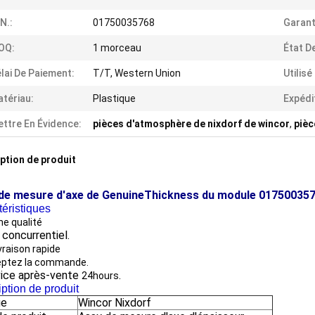
N.:
01750035768
Garant
OQ:
1 morceau
État D
lai De Paiement:
T/T, Western Union
Utilisé
tériau:
Plastique
Expédi
ttre En Évidence:
pièces d'atmosphère de nixdorf de wincor
,
pièc
ption de produit
de mesure d'axe de GenuineThickness du module 017500357
éristiques
e qualité
x concurrentiel.
ivraison rapide
eptez la commande.
ice après-vente
.
24hours
ption de produit
ue
Wincor Nixdorf