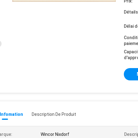
Prix:
Détail
Délai d
Condit
paieme
Capaci
d'appr
 Infomation
Description De Produit
arque:
Wincor Nixdorf
Descri