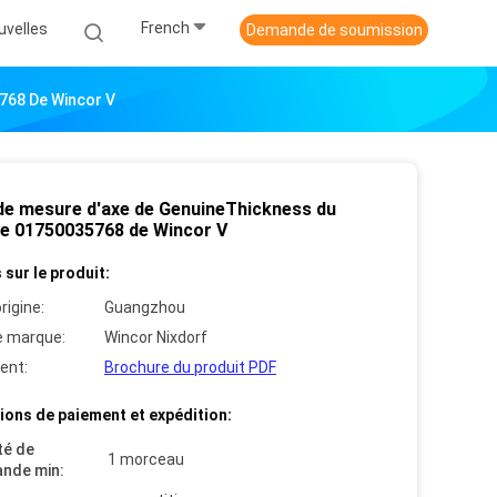
French
uvelles
Demande de soumission
768 De Wincor V
de mesure d'axe de GenuineThickness du
e 01750035768 de Wincor V
 sur le produit:
rigine:
Guangzhou
 marque:
Wincor Nixdorf
ent:
Brochure du produit PDF
ions de paiement et expédition:
té de
1 morceau
nde min: