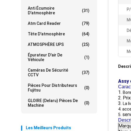
Anti Écumoire
P/
(31)
D'atmosphère
M
Atm Card Reader
(79)
Dé
Tête D'atmosphère
(64)
Ma
ATMOSPHÈRE UPS
(25)
Me
Épurateur D'air De
(1)
Véhicule
Descri
Caméras De Sécurité
(37)
CCTV
Assy 
Pièces Pour Distributeurs
Caract
(0)
Fujitsu
1.
Bonn
2. Pri
GLOIRE (Delaru) Pièces De
(0)
3.
La l
Machine
4. acc
serv
5.
Descri
Marq
Les Meilleurs Produits