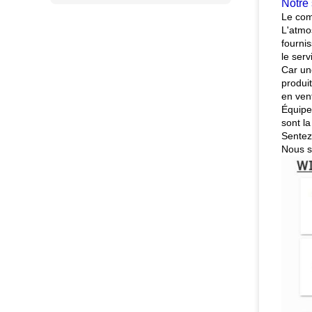
Notre 
Le com
L'atmo
fourni
le serv
Car un
produi
en vent
Équipe
sont la
Sentez
Nous s