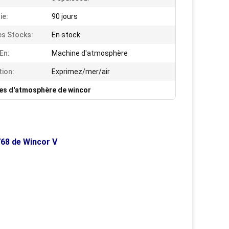
ie:
90 jours
es Stocks:
En stock
 En:
Machine d'atmosphère
tion:
Exprimez/mer/air
es d'atmosphère de wincor
68 de Wincor V