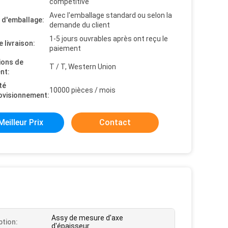
competitive
Avec l'emballage standard ou selon la
s d'emballage:
demande du client
1-5 jours ouvrables après ont reçu le
e livraison:
paiement
ions de
T / T, Western Union
nt:
té
10000 pièces / mois
ovisionnement:
Meilleur Prix
Contact
Assy de mesure d'axe
ption:
d'épaisseur