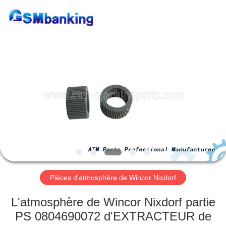
2026
GSM
International
Trade
Co.,Ltd..
All
Rights
Reserved.
MAISON
PRODUITS
AU
SUJET
DE
NOUS
Pièces d'atmosphère de Wincor Nixdorf
VISITE
L'atmosphère de Wincor Nixdorf partie
D'USINE
PS 0804690072 d'EXTRACTEUR de