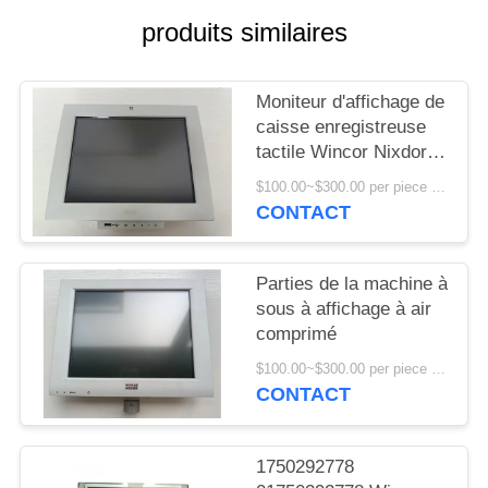
PLAN
produits similaires
DU
SITE
Moniteur d'affichage de
caisse enregistreuse
PRIVACY
tactile Wincor Nixdorf
BA82 de haute qualité
POLICY
$100.00~$300.00 per piece MOQ:1
CONTACT
Parties de la machine à
sous à affichage à air
comprimé
$100.00~$300.00 per piece MOQ:1
CONTACT
1750292778