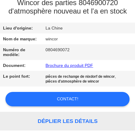
Wincor des parties 8046900720
d'atmosphère nouveau et l'a en stock
CONTRÔLE
DE
Lieu d'origine:
La Chine
QUALITÉ
Nom de marque:
wincor
CONTACTEZ-
Numéro de
0804690072
modèle:
NOUS
Document:
Brochure du produit PDF
Le point fort:
,
pièces de rechange de nixdorf de wincor
NOUVELLES
pièces d'atmosphère de wincor
DEMANDEZ
CONTACT!
UNE
CITATION
DÉPLIER LES DÉTAILS