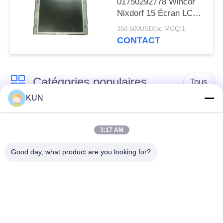
01750292778 Wincor
Nixdorf 15 Écran LCD
Openframe Haute
350-500USD/pc MOQ:1
Luminosité Pièces de
CONTACT
guichet automatique
Catégories populaires
Tous
KUN
pièces de machine
Pièces d'atmosphère
d'atmosphère
de NCR
3:17 AM
Good day, what product are you looking for?
Pièces d'atmosphère
Pièces d'atmosphère
de Diebold
de Wincor Nixdorf
Pièces de
Pièces d'atmosphère
distributeurs
de NMD
automatiques Hitachi