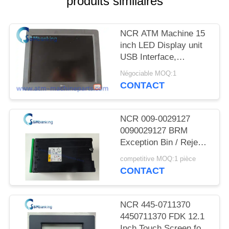
produits similaires
PLAN
DU
NCR ATM Machine 15
SITE
inch LED Display unit
USB Interface,
PRIVACY
SN:5943-5100-9090;
Négociable MOQ:1
Power rating 12V-
POLICY
CONTACT
-,2.0A
NCR 009-0029127
0090029127 BRM
Exception Bin / Reject
Cassette
competitive MOQ:1 pièce
CONTACT
NCR 445-0711370
4450711370 FDK 12.1
Inch Touch Screen for