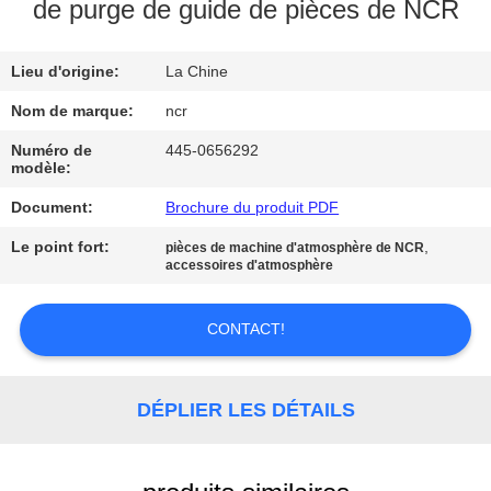
de purge de guide de pièces de NCR
CONTRÔLE
Lieu d'origine:
La Chine
DE
QUALITÉ
Nom de marque:
ncr
Numéro de
445-0656292
modèle:
CONTACTEZ-
Document:
Brochure du produit PDF
NOUS
Le point fort:
,
pièces de machine d'atmosphère de NCR
accessoires d'atmosphère
NOUVELLES
CONTACT!
DEMANDEZ
UNE
DÉPLIER LES DÉTAILS
CITATION