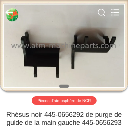
2026
GSM
International
Trade
Co.,Ltd..
All
Rights
Reserved.
MAISON
PRODUITS
AU
SUJET
DE
NOUS
Pièces d'atmosphère de NCR
VISITE
Rhésus noir 445-0656292 de purge de
D'USINE
guide de la main gauche 445-0656293