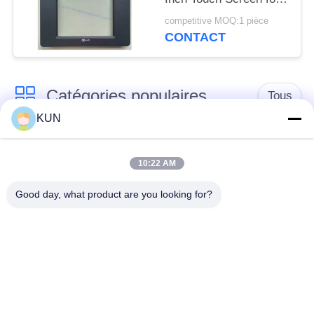
66XX Series ATM
competitive MOQ:1 pièce
CONTACT
Catégories populaires
Tous
KUN
pièces de machine
Pièces d'atmosphère
d'atmosphère
de NCR
10:22 AM
Good day, what product are you looking for?
Pièces d'atmosphère
Pièces d'atmosphère
de Diebold
de Wincor Nixdorf
Pièces de
Pièces d'atmosphère
distributeurs
de NMD
automatiques Hitachi