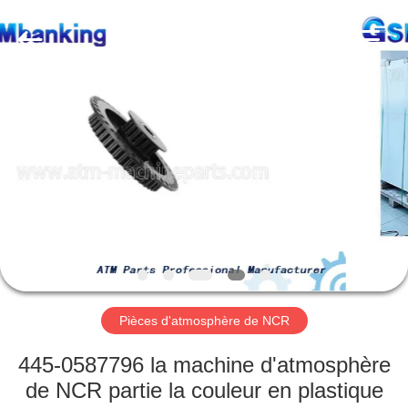
2026
GSM
International
Trade
Co.,Ltd..
All
Rights
Reserved.
MAISON
PRODUITS
AU
SUJET
DE
NOUS
Pièces d'atmosphère de NCR
VISITE
445-0587796 la machine d'atmosphère
D'USINE
de NCR partie la couleur en plastique