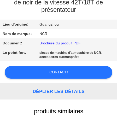
de noir de la vitesse 42T/18T de
présentateur
CONTRÔLE
DE
Lieu d'origine:
Guangzhou
QUALITÉ
Nom de marque:
NCR
CONTACTEZ-
Document:
Brochure du produit PDF
NOUS
Le point fort:
,
pièces de machine d'atmosphère de NCR
accessoires d'atmosphère
NOUVELLES
CONTACT!
DEMANDEZ
DÉPLIER LES DÉTAILS
UNE
CITATION
produits similaires