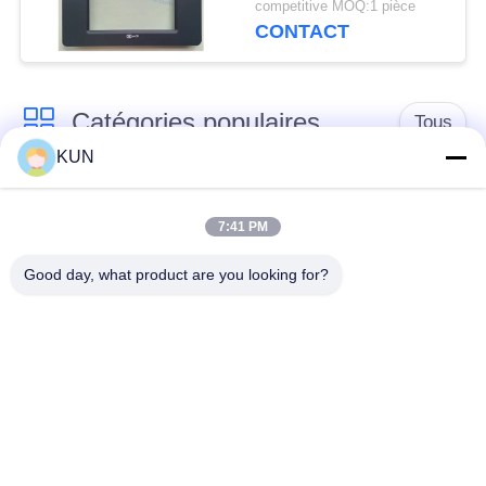
competitive MOQ:1 pièce
CONTACT
Catégories populaires
Tous
KUN
pièces de machine
Pièces d'atmosphère
d'atmosphère
de NCR
7:41 PM
Good day, what product are you looking for?
Pièces d'atmosphère
Pièces d'atmosphère
de Diebold
de Wincor Nixdorf
Pièces de
Pièces d'atmosphère
distributeurs
de NMD
automatiques Hitachi