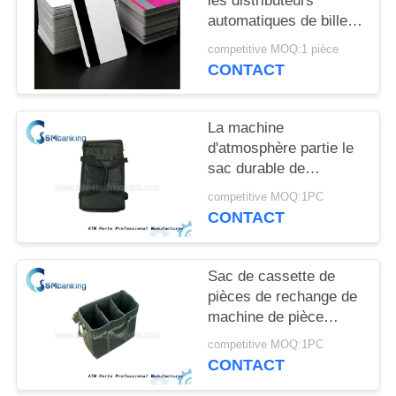
les distributeurs
PLAN
automatiques de billets
DU
de banque Sunlan
competitive MOQ:1 pièce
SITE
Carte de visite NFC
CONTACT
Carte numérique pour
le service bancaire
PRIVACY
La machine
POLICY
d'atmosphère partie le
sac durable de
cassette avec 2
competitive MOQ:1PC
cassettes de bonne
CONTACT
qualité
Sac de cassette de
pièces de rechange de
machine de pièce
d'atmosphère avec la
competitive MOQ:1PC
pièce de trois
CONTACT
cassettes