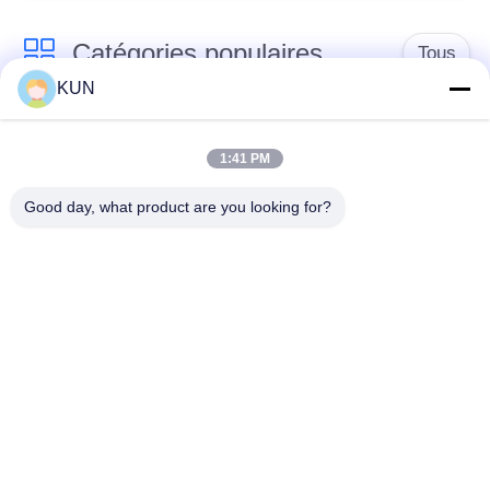
Catégories populaires
Tous
KUN
pièces de machine
Pièces d'atmosphère
d'atmosphère
de NCR
1:41 PM
Good day, what product are you looking for?
Pièces d'atmosphère
Pièces d'atmosphère
de Diebold
de Wincor Nixdorf
Pièces de
Pièces d'atmosphère
distributeurs
de NMD
automatiques Hitachi
Pièces d'atmosphère
Pièces d'atmosphère
de Hyosung
de Fujitsu