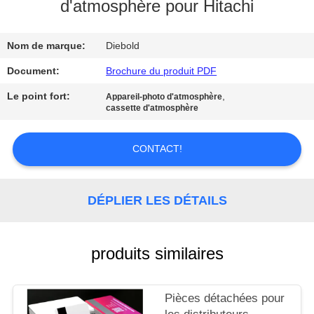
d'atmosphère pour Hitachi
CONTRÔLE
Nom de marque:
Diebold
DE
QUALITÉ
Document:
Brochure du produit PDF
Le point fort:
,
Appareil-photo d'atmosphère
cassette d'atmosphère
CONTACTEZ-
NOUS
CONTACT!
NOUVELLES
DÉPLIER LES DÉTAILS
DEMANDEZ
UNE
produits similaires
CITATION
Pièces détachées pour