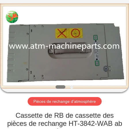
2025
GSM
International
Trade
Co.,Ltd..
All
Rights
Reserved.
MAISON
PRODUITS
AU
SUJET
DE
NOUS
Pièces de rechange d'atmosphère
VISITE
Cassette de RB de cassette des
D'USINE
pièces de rechange HT-3842-WAB ab