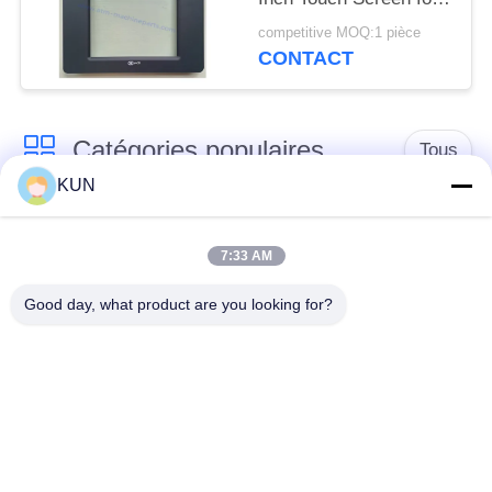
66XX Series ATM
competitive MOQ:1 pièce
CONTACT
Catégories populaires
Tous
KUN
pièces de machine
Pièces d'atmosphère
d'atmosphère
de NCR
7:33 AM
Good day, what product are you looking for?
Pièces d'atmosphère
Pièces d'atmosphère
de Diebold
de Wincor Nixdorf
Pièces de
Pièces d'atmosphère
distributeurs
de NMD
automatiques Hitachi