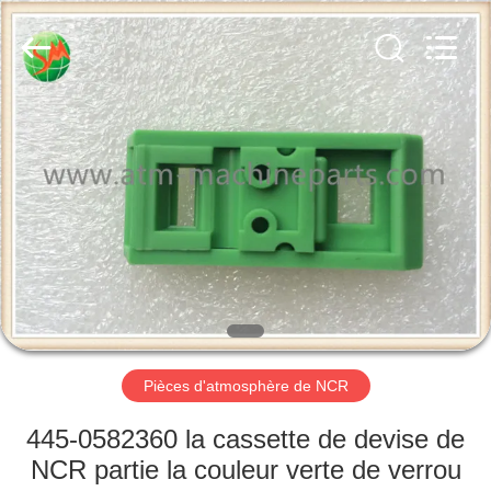
2026
GSM
International
Trade
Co.,Ltd..
All
Rights
Reserved.
MAISON
PRODUITS
AU
SUJET
DE
NOUS
Pièces d'atmosphère de NCR
VISITE
445-0582360 la cassette de devise de
D'USINE
NCR partie la couleur verte de verrou