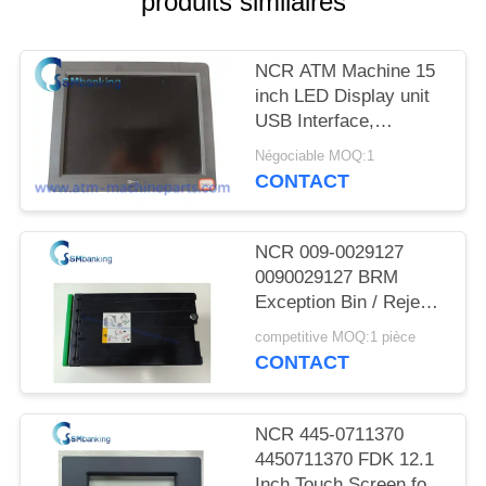
produits similaires
PLAN
DU
NCR ATM Machine 15
SITE
inch LED Display unit
USB Interface,
PRIVACY
SN:5943-5100-9090;
Négociable MOQ:1
Power rating 12V-
POLICY
CONTACT
-,2.0A
NCR 009-0029127
0090029127 BRM
Exception Bin / Reject
Cassette
competitive MOQ:1 pièce
CONTACT
NCR 445-0711370
4450711370 FDK 12.1
Inch Touch Screen for