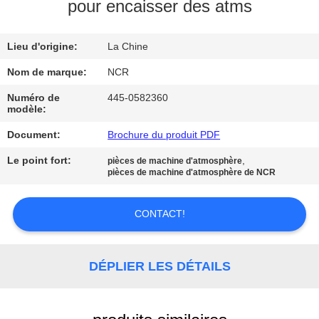
pour encaisser des atms
CONTRÔLE
Lieu d'origine:
La Chine
DE
QUALITÉ
Nom de marque:
NCR
Numéro de
445-0582360
modèle:
CONTACTEZ-
Document:
Brochure du produit PDF
NOUS
Le point fort:
,
pièces de machine d'atmosphère
pièces de machine d'atmosphère de NCR
NOUVELLES
CONTACT!
DEMANDEZ
UNE
DÉPLIER LES DÉTAILS
CITATION