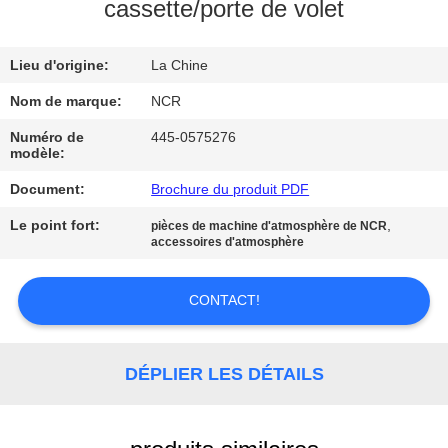
cassette/porte de volet
CONTRÔLE
Lieu d'origine:
La Chine
DE
QUALITÉ
Nom de marque:
NCR
Numéro de
445-0575276
modèle:
CONTACTEZ-
Document:
Brochure du produit PDF
NOUS
Le point fort:
,
pièces de machine d'atmosphère de NCR
accessoires d'atmosphère
NOUVELLES
CONTACT!
DEMANDEZ
UNE
DÉPLIER LES DÉTAILS
CITATION