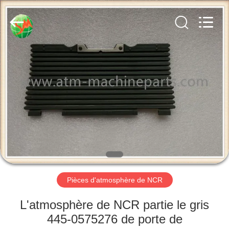
2026
GSM
International
Trade
Co.,Ltd..
All
Rights
Reserved.
MAISON
PRODUITS
AU
SUJET
DE
NOUS
Pièces d'atmosphère de NCR
VISITE
L'atmosphère de NCR partie le gris
D'USINE
445-0575276 de porte de