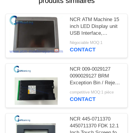
produits similaires
PLAN
DU
NCR ATM Machine 15
SITE
inch LED Display unit
USB Interface,
PRIVACY
SN:5943-5100-9090;
Négociable MOQ:1
Power rating 12V-
POLICY
CONTACT
-,2.0A
NCR 009-0029127
0090029127 BRM
Exception Bin / Reject
Cassette
competitive MOQ:1 pièce
CONTACT
NCR 445-0711370
4450711370 FDK 12.1
Inch Touch Screen for