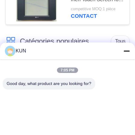
66XX Series ATM
competitive MOQ:1 pièce
CONTACT
Catégories populaires
Tous
KUN
pièces de machine
Pièces d'atmosphère
d'atmosphère
de NCR
7:05 PM
Good day, what product are you looking for?
Pièces d'atmosphère
Pièces d'atmosphère
de Diebold
de Wincor Nixdorf
Pièces de
Pièces d'atmosphère
distributeurs
de NMD
automatiques Hitachi