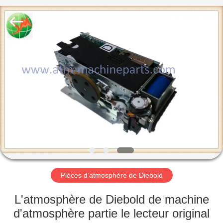
2026
GSM
International
Trade
Co.,Ltd..
All
Rights
Reserved.
MAISON
PRODUITS
AU
SUJET
DE
NOUS
Pièces d'atmosphère de Diebold
VISITE
L'atmosphère de Diebold de machine
D'USINE
d'atmosphère partie le lecteur original