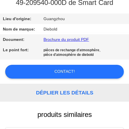
49-209540-000D de Smart Card
CONTRÔLE
Lieu d'origine:
Guangzhou
DE
QUALITÉ
Nom de marque:
Diebold
Document:
Brochure du produit PDF
CONTACTEZ-
Le point fort:
,
pièces de rechange d'atmosphère
pièce d'atmosphère de diebold
NOUS
CONTACT!
NOUVELLES
DÉPLIER LES DÉTAILS
DEMANDEZ
UNE
CITATION
produits similaires