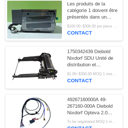
PLAN
Les produits de la
DU
catégorie 1 doivent être
présentés dans un
SITE
emballage de qualité
$100.00~$300.00 per piece MOQ:1
supérieure, à
CONTACT
l'exclusion des produits
PRIVACY
de la catégorie 1 qui ne
POLICY
sont pas de qualité
1750342439 Diebold
supérieure.
Nixdorf SDU Unité de
distribution et
d'empilage FL RL V6A
$1.00~$300.00 MOQ:1 morceau
DN200/250/450
CONTACT
Distributeur
automatique de billets
49267160000A 49-
267160-000A Diebold
Nixdorf Opteva 2.0
AFD Sensor Line
To be negotiated MOQ:1 morceau
Groupe de pièces de