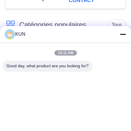
CONTACT
plateforme de GAB
Catégories populaires
Tous
KUN
pièces de machine
Pièces d'atmosphère
d'atmosphère
de NCR
10:11 AM
Good day, what product are you looking for?
Pièces d'atmosphère
Pièces d'atmosphère
de Diebold
de Wincor Nixdorf
Pièces de
Pièces d'atmosphère
distributeurs
de NMD
automatiques Hitachi
Pièces d'atmosphère
Pièces d'atmosphère
de Hyosung
de Fujitsu