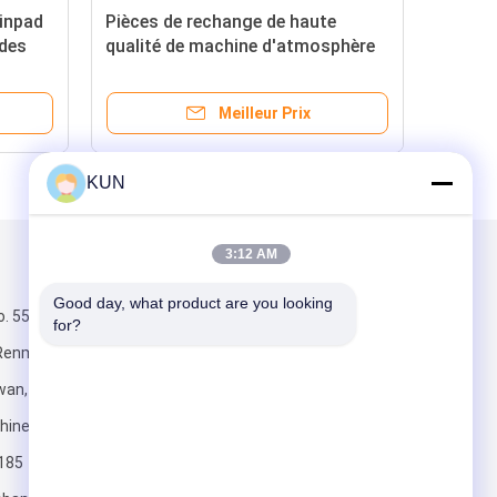
le
Parties pour appareils
NOU
électroménagers
Die
la 
d'a
Meilleur Prix
10
KUN
3:12 AM
Mail nous
Good day, what product are you looking 
o. 555, route
for?
Renmin,
wan,
hine
185
Envoyez