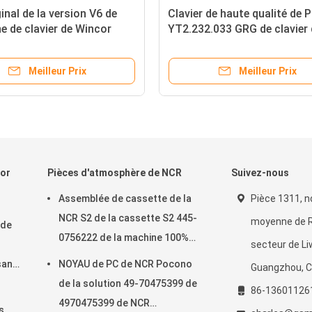
 de la machine ATM GRG
Le numéro de téléphone est 
EPP 004 English clavier
numéro d'identification de
.0301
l'appareil.
Meilleur Prix
Meilleur Prix
cor
Pièces d'atmosphère de NCR
Suivez-nous
Assemblée de cassette de la
Pièce 1311, n
NCR S2 de la cassette S2 445-
moyenne de 
 de
0756222 de la machine 100%
secteur de Li
d'atmosphère de NCR nouvelle
sant
NOYAU de PC de NCR Pocono
Guangzhou, C
445-0756222
de la solution 49-70475399 de
86-13601126
4970475399 de NCR
s