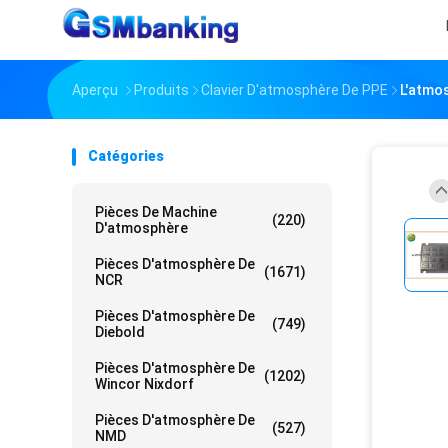
Aperçu
Produits
Clavier D'atmosphère De PPE
L'atmo
Catégories
Pièces De Machine
(220)
D'atmosphère
Pièces D'atmosphère De
(1671)
NCR
Pièces D'atmosphère De
(749)
Diebold
Pièces D'atmosphère De
(1202)
Wincor Nixdorf
Pièces D'atmosphère De
(527)
NMD