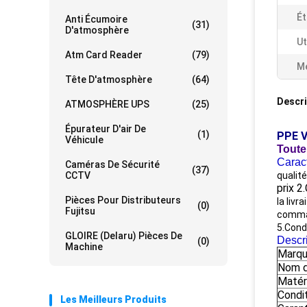
Ét
Anti Écumoire
(31)
D'atmosphère
Ut
Atm Card Reader
(79)
Me
Tête D'atmosphère
(64)
Descri
ATMOSPHÈRE UPS
(25)
Épurateur D'air De
(1)
PPE V
Véhicule
Toute 
Caract
Caméras De Sécurité
(37)
CCTV
qualit
prix 2
Pièces Pour Distributeurs
la livr
(0)
Fujitsu
comma
5.Condi
GLOIRE (Delaru) Pièces De
Descri
(0)
Machine
Marq
Nom d
Matér
Condi
Les Meilleurs Produits