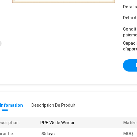
Détail
Délai d
Condit
paieme
Capaci
d'appr
 Infomation
Description De Produit
scription:
PPE V5 de Wincor
Matéri
rantie:
90days
MOQ: