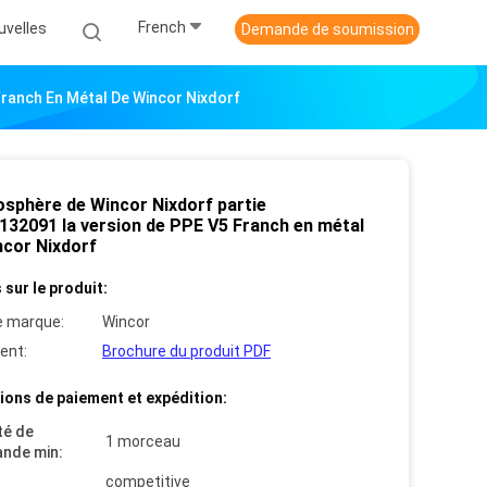
French
uvelles
Demande de soumission
Franch En Métal De Wincor Nixdorf
osphère de Wincor Nixdorf partie
132091 la version de PPE V5 Franch en métal
ncor Nixdorf
 sur le produit:
 marque:
Wincor
ent:
Brochure du produit PDF
ions de paiement et expédition:
té de
1 morceau
nde min:
competitive