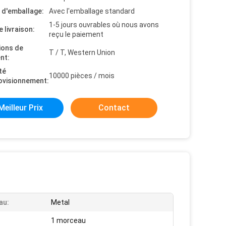
s d'emballage:
Avec l'emballage standard
1-5 jours ouvrables où nous avons
e livraison:
reçu le paiement
ions de
T / T, Western Union
nt:
té
10000 pièces / mois
ovisionnement:
Meilleur Prix
Contact
au:
Metal
1 morceau