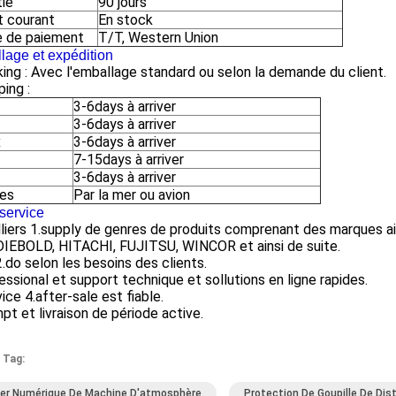
tie
90 jours
t courant
En stock
 de paiement
T/T, Western Union
lage et expédition
ing : Avec l'emballage standard ou selon la demande du client.
ping :
3-6days à arriver
3-6days à arriver
x
3-6days à arriver
7-15days à arriver
3-6days à arriver
res
Par la mer ou avion
service
lliers 1.supply de genres de produits comprenant des marques 
DIEBOLD, HITACHI, FUJITSU, WINCOR et ainsi de suite.
do selon les besoins des clients.
essional et support technique et sollutions en ligne rapides.
vice 4.after-sale est fiable.
pt et livraison de période active.
 Tag:
ier Numérique De Machine D'atmosphère
Protection De Goupille De Dis