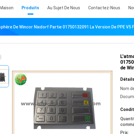
Maison
Produits
Au Sujet De Nous
Contactez-Nous
No
sphère De Wincor Nixdorf Partie 01750132091 La Version De PPE V5 
L'atm
01750
de Wi
Détails
Nom de
Docum
Condit
Quanti
comma
Prix: