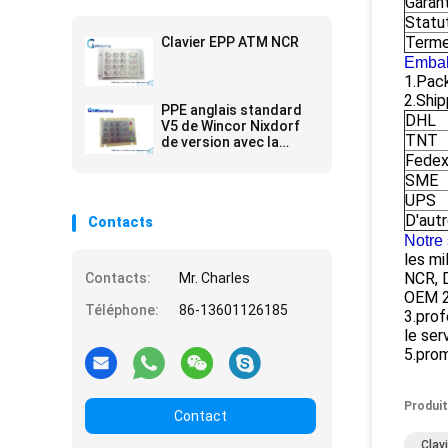
Garan
Statu
Terme
Clavier EPP ATM NCR
Embal
1.Pack
2.Ship
PPE anglais standard
DHL
V5 de Wincor Nixdorf
TNT
de version avec la
garantie de 90 jours
Fede
SME
UPS
D'aut
Contacts
Notre 
les mi
NCR, 
Contacts:
Mr. Charles
OEM 2.
Téléphone:
86-13601126185
3.prof
le ser
5.prom
Produit
Contact
Clav