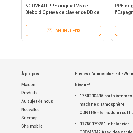
Diebold EPP5 BSC anglais,LGE,ST
Parties
STL,ENG ((AU),QZ1,X,I,O,_ 49-
clavier 
216680-707A/49216680707A
YT2.232
clavier
Meilleur Prix
À propos
Pièces d'atmosphère de Win
Maison
Nixdorf
Produits
1750200435 parts internes
Au sujet de nous
machine d'atmosphère
Nouvelles
CONTRE - le module réutili
Sitemap
pour Cineo 4060
01750079781 le balancier
Site mobile
CCDM VM2 Assd des partie