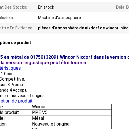
at Des Stocks:
En stock
Délai 
ilisé En:
Machine d'atmosphère
ttre En Évidence:
pièces d'atmosphère de nixdorf de wincor
,
pièc
ption de produit
5 en métal de 01750132091 Wincor Nixdorf dans la version 
la version linguistique peut être fournie.
éristiques
é 1.Good
.Competitive.
aison 3.Prompt
nde 4.Accept.
tion : nouveau et original
ption de produit
ue
Wincor
e produit
PPE V5
iel
Métal
tion
Nouveau et original