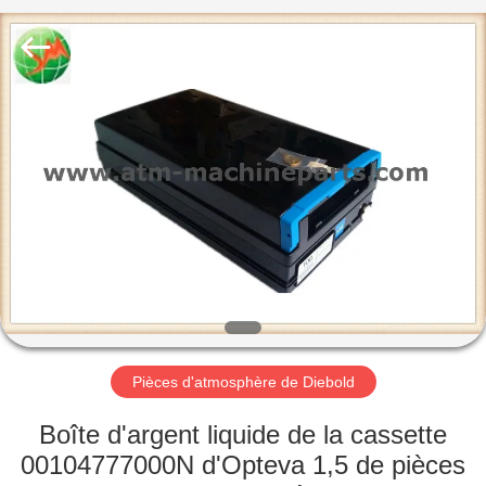
2026
GSM
International
Trade
Co.,Ltd..
All
Rights
Reserved.
MAISON
PRODUITS
AU
SUJET
DE
NOUS
Pièces d'atmosphère de Diebold
VISITE
Boîte d'argent liquide de la cassette
D'USINE
00104777000N d'Opteva 1,5 de pièces