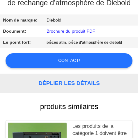
de rechange d'atmosphère de Diebold
CONTRÔLE
Nom de marque:
Diebold
DE
QUALITÉ
Document:
Brochure du produit PDF
Le point fort:
,
pièces atm
pièce d'atmosphère de diebold
CONTACTEZ-
NOUS
CONTACT!
NOUVELLES
DÉPLIER LES DÉTAILS
DEMANDEZ
produits similaires
UNE
CITATION
Les produits de la
catégorie 1 doivent être