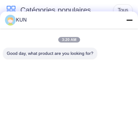
Catégories populaires
Tous
KUN
pièces de machine
Pièces d'atmosphère
d'atmosphère
de NCR
3:20 AM
Good day, what product are you looking for?
Pièces d'atmosphère
Pièces d'atmosphère
de Diebold
de Wincor Nixdorf
Pièces de
Pièces d'atmosphère
distributeurs
de NMD
automatiques Hitachi
Pièces d'atmosphère
Pièces d'atmosphère
de Hyosung
de Fujitsu